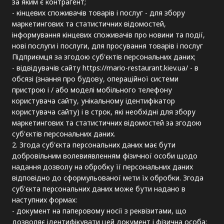
за яким є контрагент;
- кінцевих споживачів товарів і послуг - для збору
маркетингових та статистичних відомостей,
інформування кінцевих споживачів про новини та події,
нові послуги і послуги, для просування товарів і послуг
Підприємця за згодою суб'єктів персональних даних;
- відвідувачів сайту https://mario-restaurant.kiev.ua/ - в
обсязі (знання про будову, операційної системи
пристрою і / або моделі мобільного телефону
користувача сайту, унікальному ідентифікатор
користувача сайту) і в строк, які необхідні для збору
маркетингових та статистичних відомостей за згодою
суб'єктів персональних даних.
2. Згода суб'єкта персональних даних має бути
добровільним волевиявленням фізичної особи щодо
надання дозволу на обробку її персональних даних
відповідно до сформульованої мети їх обробки. Згода
суб'єкта персональних даних може бути надано в
наступних формах:
- документ на паперовому носії з реквізитами, що
дозволяє ідентифікувати цей документ і фізична особа;