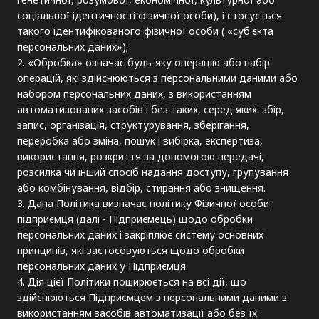
соціальної ідентичності фізичної особи), і стосується
такого ідентифікованого фізичної особи ( «суб'єкта
персональних даних»);
2. «Обробка» означає будь-яку операцію або набір
операцій, які здійснюються з персональними даними або
набором персональних даних, з використанням
автоматизованих засобів і без таких, серед яких: збір,
запис, організація, структурування, зберігання,
переробка або зміна, пошук і вибірка, експертиза,
використання, розкриття за допомогою передачі,
розсилка чи інший спосіб надання доступу, групування
або комбінування, відбір, стирання або знищення.
3. Дана Політика визначає політику Фізичної особи-
підприємця (далі - Підприємець) щодо обробки
персональних даних і закріплює систему основних
принципів, які застосовуються щодо обробки
персональних даних у Підприємця.
4. Дія цієї Політики поширюється на всі дії, що
здійснюються Підприємцем з персональними даними з
використанням засобів автоматизації або без їх