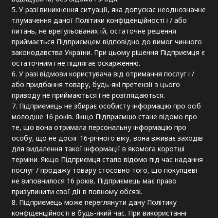
5. У разі виникнення ситуації, яка допускає неоднозначне
тлумачення даної Політики конфіденційності і / або
питань, не врегульованих їй, остаточне решення
приймається Підприємцем відповідно до вимог чинного
законодавства України. При цьому рішення Підприємця є
остаточним і не підлягає оскарженню.
6. У разі відмови користувача від отримання послуг і /
або придбання товару, будь-які претензії з цього
приводу не приймаються і не розглядаються.
7. Підприємець не збирає особисту інформацію про осіб
молодше 16 років. Якщо Підприємцю стане відомо про
те, що вона отримала персональну інформацію про
особу, що не досяг 16-річного віку, вона вживає заходів
для видалення такої інформації в якомога коротші
терміни. Якщо Підприємця стало відомо під час надання
послуг / продажу товару стосовно того, що покупцеві
не виповнилося 16 років, Підприємець має право
призупинити свої дії в повному обсязі.
8. Підприємець може переглянути дану Політику
конфіденційності в будь-який час. При використанні