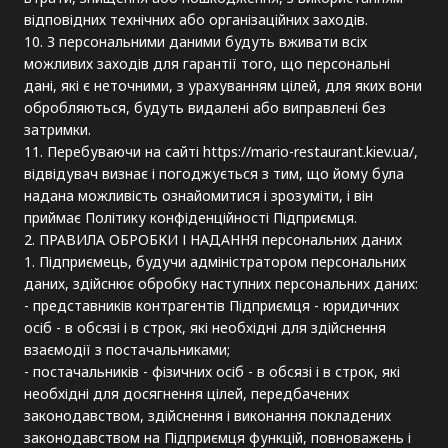
відповідних технічних або організаційних заходів.
10. З персональними даними будуть вживати всіх
можливих заходів для гарантії того, що персональні
дані, які є неточними, з урахуванням цілей, для яких вони
обробляються, будуть видалені або виправлені без
затримки.
11. Перебуваючи на сайті https://mario-restaurant.kiev.ua/,
відвідувач визнає і погоджується з тим, що йому була
надана можливість ознайомитися і зрозуміти, і він
приймає Політику конфіденційності Підприємця.
2. ПРАВИЛА ОБРОБКИ І НАДАННЯ персональних даних
1. Підприємець, будучи адміністратором персональних
даних, здійснює обробку наступних персональних даних:
- представників контрагентів Підприємця - юридичних
осіб - в обсязі і в строк, які необхідні для здійснення
взаємодії з постачальниками;
- постачальників - фізичних осіб - в обсязі і в строк, які
необхідні для досягнення цілей, передбачених
законодавством, здійснення і виконання покладених
законодавством на Підприємця функцій, повноважень і