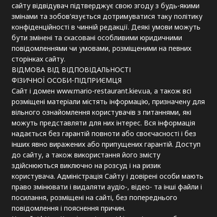
сайту відвідувач підтверджує свою згоду з будь-якими
змінами та зобов'язується дотримуватися таку політику
конфіденційності в чинній редакції. Деякі умови можуть
бути змінені та скасовані особливими юридичними
повідомленнями чи умовами, розміщеними на певних
сторінках сайту.
ВІДМОВА ВІД ВІДПОВІДАЛЬНОСТІ
ФІЗИЧНОЇ ОСОБИ-ПІДПРИЄМЦЯ
Сайт і домен www.mario-restaurant.kiev.ua, а також всі
розміщені матеріали містять інформацію, призначену для
вільного ознайомлення користувачів з питаннями, які
можуть представляти для них інтерес. Вся інформація
надається без гарантій повноти або своєчасності і без
інших явно виражених або припущених гарантій. Доступ
до сайту, а також використання його змісту
здійснюються виключно на розсуд і на ризик
користувача. Адміністрація Сайту і довірені особи мають
право змінювати і видаляти аудіо-, відео- та інші файли і
посилання, розміщені на сайті, без попереднього
повідомлення і пояснення причин.