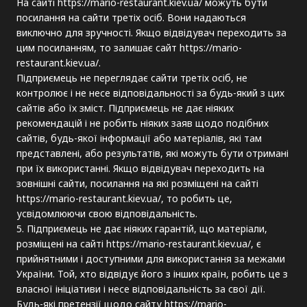
На сайті https://mario-restaurant.kiev.ua/ можуть бути
посилання на сайти третіх осіб. Вони надаються
виключно для зручності. Якщо відвідувач переходить за
цим посиланням, то залишає сайт https://mario-
restaurant.kiev.ua/.
Підприємець не переглядає сайти третіх осіб, не
контролює і не несе відповідальності за будь-який з цих
сайтів або їх зміст. Підприємець не дає ніяких
рекомендацій і не робить ніяких заяв щодо подібних
сайтів, будь-якої інформації або матеріалів, які там
представлені, або результатів, які можуть бути отримані
при їх використанні. Якщо відвідувач переходить на
зовнішні сайти, посилання на які розміщені на сайті
https://mario-restaurant.kiev.ua/, то робить це,
усвідомлюючи свою відповідальність.
5. Підприємець не дає ніяких гарантій, що матеріали,
розміщені на сайті https://mario-restaurant.kiev.ua/, є
прийнятними і доступними для використання за межами
України. Той, хто відвідує його з інших країн, робить це з
власної ініціативи і несе відповідальність за свої дії.
Будь-які претензії щодо сайту https://mario-