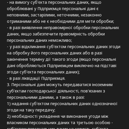
- на вимогу суб'єкта персональних даних, якщо
оброблювані у Підприємця персональні дані є
неповними, застарілими, неточними, незаконно
отриманими або не є необхідними для мети обробки;
- в разі виявлення неправомірної обробки персональних
даних, якщо забезпечити правомірність обробки
персональних даних неможливо;
- у разі відкликання суб'єктом персональних даних згоди
на обробку його персональних даних або в разі
закінчення терміну дії такого згоди (якщо персональні
дані обробляються Підприємцем виключно на підставі
згоди суб'єкта персональних даних);
- в разі ліквідації Підприємця.
3. Персональні дані можуть передаватися іноземним
суб'єктам господарської діяльності, пов'язаних з
персональними даними, а також в разі:
1) надання суб'єктом персональних даних однозначної
згоди на таку передачу;
2) необхідності укладення чи виконання угоди між
власником персональних даних та третьою особою -
суб'єктом персональних даних на користь суб'єкта