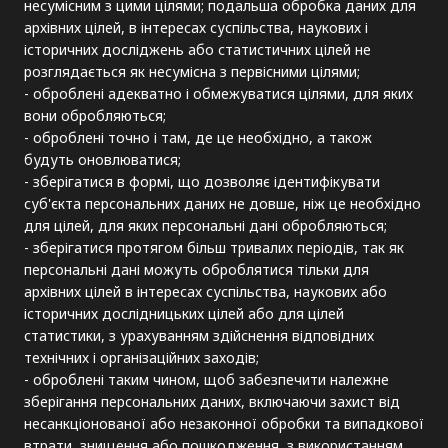
несумісним з цими цілями; подальша обробка даних для
архівних цілей, в інтересах суспільства, наукових і
історичних досліджень або статистичних цілей не
розглядається як несумісна з первісними цілями;
- оброблені адекватно і обмежуватися цілями, для яких
вони обробляються;
- оброблені точно і там, де це необхідно, а також
будуть оновлюватися;
- зберігатися в формі, що дозволяє ідентифікувати
суб'єкта персональних даних не довше, ніж це необхідно
для цілей, для яких персональні дані обробляються;
- зберігатися протягом більш тривалих періодів, так як
персональні дані можуть оброблятися тільки для
архівних цілей в інтересах суспільства, наукових або
історичних дослідницьких цілей або для цілей
статистики, з урахуванням здійснення відповідних
технічних і організаційних заходів;
- оброблені таким чином, щоб забезпечити належне
зберігання персональних даних, включаючи захист від
несанкціонованої або незаконної обробки та випадкової
втрати, знищення або пошкодження, з використанням