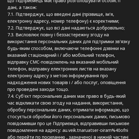
що Підприємець має право розголошувати особисті
дані, а також:
7.1. Підтверджує, що введені дані (прізвище, ім'я,
електронну адресу, номер телефону) є коректними;
7.2. Підтверджує, що всі дані надаються добровільно;
7.3. Висловлює повну і беззастережну згоду на
використання персональних даних для підтримки зв'язку
будь-яким способом, включаючи телефонні дзвінки на
вказаний стаціонарний і / або мобільний телефон,
відправку СМС-повідомлень на вказаний мобільний
телефон, відправку електронних листів на вказану
електронну адресу з метою інформування про
надходження нових товарів і / або послуг, оповіщення
про проведені заходи тощо.
7.4. Суб'єкт персональних даних має право в будь-який
час відкликати свою згоду на надання, використання,
обробку персональних даних, отримати інформацію, що
стосується обробки його персональних даних, письмово
повідомивши про це Підприємця, відправивши письмове
повідомлення на адресу: au.veik.tnaruatser-oiram%40ofni
або перейти по посиланню , зазначеної в нижній частині