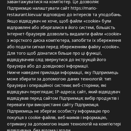
завантажуватися на комп'ютер. Це дозволяє
Підприємцю налаштувати сайт https://mario-
restaurant.kiev.ua/ відповідно до інтересів та уподобань.
Якщо відвідувач не хоче, щоб файли «cookie» були
відправлені або зберігалися в його системі, більшість
Інтернет-браузерів дозволить видалити файли «cookie»
з жорсткого диска комп'ютера, запобігти їх збереження
або подати сигнал перед збереженням файлу «cookie».
Для того щоб дізнатися більше про ці функції,
відвідувачеві слід звернутися до інструкцій його
браузера або до довідкової інформації.
Нижче наведені приклади інформації, яку Підприємець
може збирати за допомогою даних технологій: тип
браузера і операційної системи; веб-сторінки, які
відвідувач переглядає; IP-адреса; сайт, який відвідувач
відвідував перед сайтом Підприємця; вибір продуктів і
переваги при використанні сайту Підприємця.
Підприємець не зберігає особисту інформацію про
покупця з cookie-файлів, веб-маяків і інформацію,
отриману за допомогою інших технологій на комп'ютері
відвідувача, без відома і згоди.