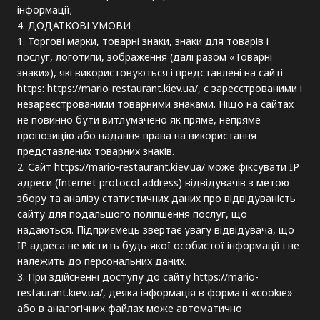
інформації;
4. ДОДАТКОВІ УМОВИ
1. Торгові марки, товарні знаки, знаки для товарів і
послуг, логотипи, зображення (далі разом «Товарні
знаки»), які використовуються і представлені на сайті
https: https://mario-restaurant.kiev.ua/, є зареєстрованими і
незареєстрованими товарними знаками. Ніщо на сайтах
не повинно бути витлумачено як пряме, непряме
пропозицію або надання права на використання
представлених товарних знаків.
2. Сайт https://mario-restaurant.kiev.ua/ може фіксувати IP
адреси (Internet protocol address) відвідувачів з метою
збору та аналізу статистичних даних про відвідуваність
сайту для подальшого поліпшення послуг, що
надаються. Підприємець звертає увагу відвідувача, що
IP адреса не містить будь-якої особистої інформації і не
належить до персональних даних.
3. При здійсненні доступу до сайту https://mario-
restaurant.kiev.ua/, деяка інформація в форматі «cookie»
або в аналогічних файлах може автоматично